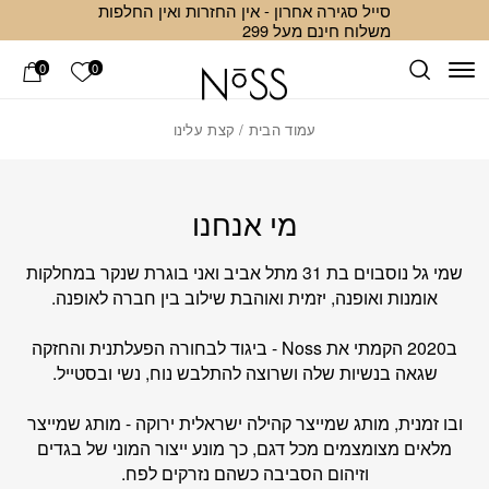
סייל סגירה אחרון - אין החזרות ואין החלפות
Skip to Conten
ב
משלוח חינם מעל 299
הרשימה ש
0
0
עמוד הבית
/ קצת עלינו
מי אנחנו
שמי גל נוסבוים בת 31 מתל אביב ואני בוגרת שנקר במחלקות
אומנות ואופנה, יזמית ואוהבת שילוב בין חברה לאופנה.
ב2020 הקמתי את Noss - ביגוד לבחורה הפעלתנית והחזקה
שגאה בנשיות שלה ושרוצה להתלבש נוח, נשי ובסטייל.
ובו זמנית, מותג שמייצר קהילה ישראלית ירוקה - מותג שמייצר
מלאים מצומצמים מכל דגם, כך מונע ייצור המוני של בגדים
וזיהום הסביבה כשהם נזרקים לפח.