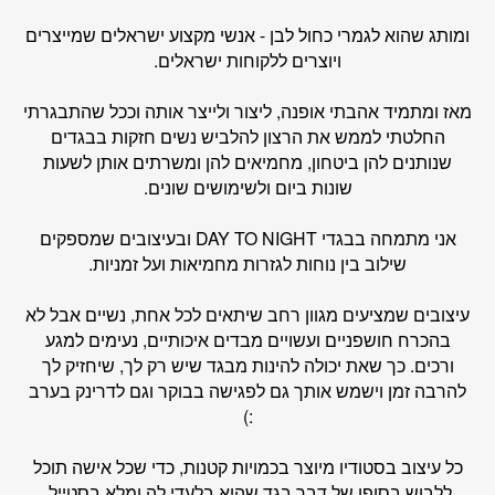
ומותג שהוא לגמרי כחול לבן - אנשי מקצוע ישראלים שמייצרים
ויוצרים ללקוחות ישראלים.
מאז ומתמיד אהבתי אופנה, ליצור ולייצר אותה וככל שהתבגרתי
החלטתי לממש את הרצון להלביש נשים חזקות בבגדים
שנותנים להן ביטחון, מחמיאים להן ומשרתים אותן לשעות
שונות ביום ולשימושים שונים.
אני מתמחה בבגדי DAY TO NIGHT ובעיצובים שמספקים
שילוב בין נוחות לגזרות מחמיאות ועל זמניות.
עיצובים שמציעים מגוון רחב שיתאים לכל אחת, נשיים אבל לא
בהכרח חושפניים ועשויים מבדים איכותיים, נעימים למגע
ורכים. כך שאת יכולה להינות מבגד שיש רק לך, שיחזיק לך
להרבה זמן וישמש אותך גם לפגישה בבוקר וגם לדרינק בערב
:)
כל עיצוב בסטודיו מיוצר בכמויות קטנות, כדי שכל אישה תוכל
ללבוש בסופו של דבר בגד שהוא בלעדי לה ומלא בסטייל.