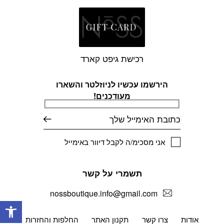
רכישת גיפט קארד
הירשמו עכשיו לניוזלטר והשארו
מעודכנים!
דוא׳׳ל
אני מסכימ/ה לקבל דיוור באימייל
תשמרי על קשר
nossboutique.info@gmail.com
פתח
אודות
צרו קשר
תקנון האתר
החלפות והחזרות