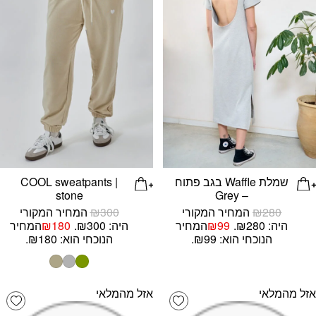
שמלת Waffle בגב פתוח
COOL sweatpants |
stone
– Grey
280
₪
המחיר המקורי
300
₪
המחיר המקורי
היה: ₪280.
99
₪
המחיר
היה: ₪300.
180
₪
המחיר
הנוכחי הוא: ₪99.
הנוכחי הוא: ₪180.
אזל מהמלאי
אזל מהמלאי
list
Add wishlist