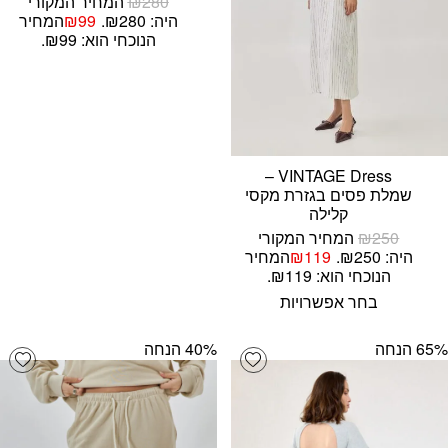
280
₪
המחיר המקורי
היה: ₪280.
99
₪
המחיר
הנוכחי הוא: ₪99.
VINTAGE Dress –
שמלת פסים בגזרת מקסי
קלילה
250
₪
המחיר המקורי
היה: ₪250.
119
₪
המחיר
הנוכחי הוא: ₪119.
בחר אפשרויות
‫65% הנחה
‫40% הנחה
list
Add wishlist