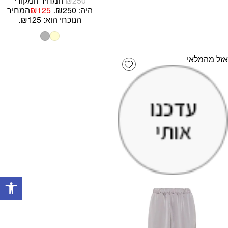
250
₪
המחיר המקורי
היה: ₪250.
125
₪
המחיר
הנוכחי הוא: ₪125.
אזל מהמלאי
Add wishlist
פתח