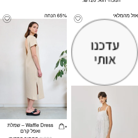
אזל מהמלאי
‫65% הנחה
list
Add wishlist
Waffle Dress – שמלת
ואפל קרם