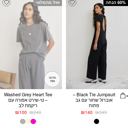
list
Add wishlist
‫60% הנחה
אזל מהמלאי
Washed Grey Heart Tee
Black Tie Jumpsuit –
אוברול שחור עם גב
– טי-שירט אפורה עם
פתוח
ריקמת לב
המחיר
המחיר
המחיר
המחיר
₪
100
₪
249
₪
140
₪
349
המקורי
הנוכחי
המקורי
הנוכחי
היה:
הוא:
היה:
הוא: