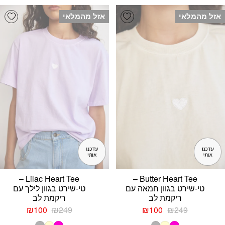
₪100.
₪249.
₪140.
₪349.
list
Add wishlist
אזל מהמלאי
אזל מהמלאי
Lilac Heart Tee –
Butter Heart Tee –
טי-שירט בגוון חמאה עם
טי-שירט בגוון לילך עם
ריקמת לב
ריקמת לב
המחיר
המחיר
המחיר
המחיר
₪
100
₪
249
₪
100
₪
249
המקורי
הנוכחי
המקורי
הנוכחי