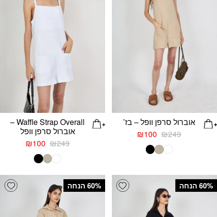
אוברול סרפן וופל – בז’
Waffle Strap Overall –
אוברול סרפן וופל
המחיר
המחיר
₪
100
₪
249
המקורי
הנוכחי
המחיר
המחיר
₪
100
₪
249
היה:
הוא:
המקורי
הנוכחי
₪249.
₪100.
היה:
הוא:
₪100.
₪249.
list
Add wishlist
‫60% הנחה
‫60% הנחה