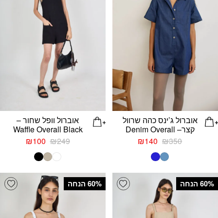
אוברול ג’ינס כהה שרוול
אוברול וופל שחור –
קצר– Denim Overall
Waffle Overall Black
המחיר
המחיר
המחיר
המחיר
₪
100
₪
249
₪
140
₪
350
המקורי
הנוכחי
המקורי
הנוכחי
היה:
הוא:
היה:
הוא:
₪100.
₪249.
₪140.
₪350.
list
Add wishlist
‫60% הנחה
‫60% הנחה