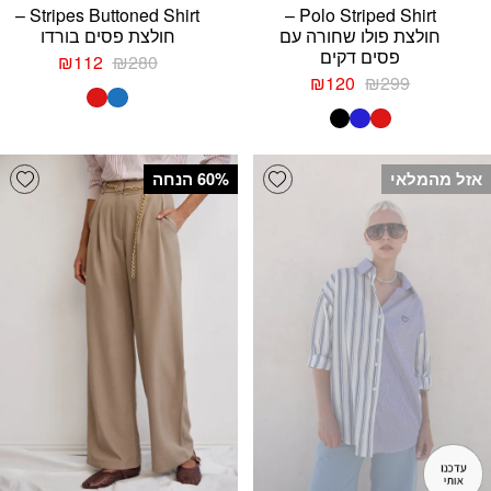
Stripes Buttoned Shirt –
Polo Striped Shirt –
חולצת פולו שחורה עם
חולצת פסים בורדו
פסים דקים
המחיר
המחיר
₪
112
₪
280
המחיר
המחיר
המקורי
הנוכחי
₪
120
₪
299
המקורי
הנוכחי
היה:
הוא:
היה:
הוא:
₪280.
₪112.
₪120.
₪299.
list
Add wishlist
אזל מהמלאי
‫60% הנחה