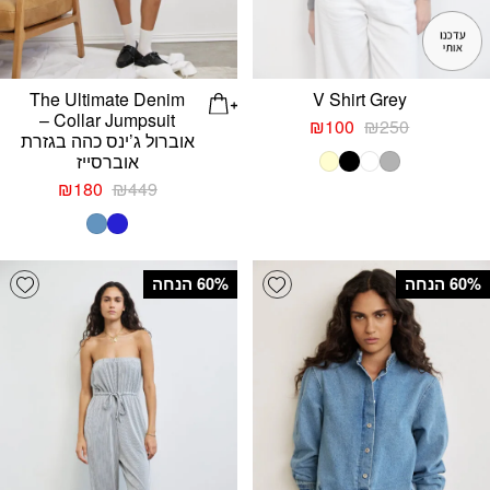
The Ultimate Denim
V Shirt Grey
Collar Jumpsuit –
המחיר
המחיר
₪
100
₪
250
אוברול ג’ינס כהה בגזרת
המקורי
הנוכחי
אוברסייז
היה:
הוא:
₪250.
₪100.
המחיר
המחיר
₪
180
₪
449
המקורי
הנוכחי
היה:
הוא:
₪180.
₪449.
list
Add wishlist
‫60% הנחה
‫60% הנחה