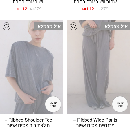
שחור ווש בגזרה רחבה
ווש בגזרה רחבה
המחיר
המחיר
המחיר
המחיר
₪
112
₪
279
₪
112
₪
279
המקורי
הנוכחי
המקורי
הנוכחי
היה:
הוא:
היה:
הוא:
list
Add wishlist
₪112.
₪279.
₪112.
₪279.
אזל מהמלאי
אזל מהמלאי
Ribbed Shoulder Tee –
Ribbed Wide Pants –
מכנסיים פסים אפור
חולצת ריב פסים אפור