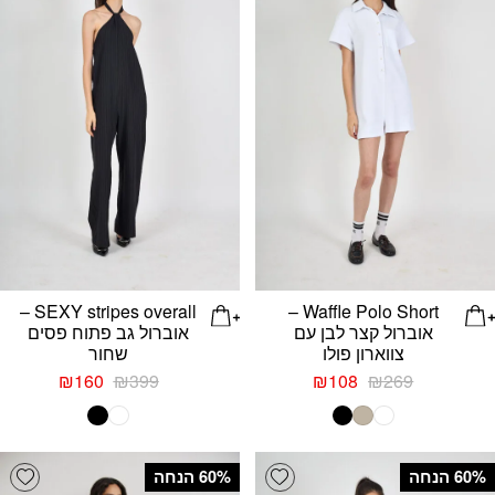
SEXY stripes overall –
Waffle Polo Short –
אוברול קצר לבן עם
אוברול גב פתוח פסים
צווארון פולו
שחור
המחיר
המחיר
המחיר
המחיר
₪
160
₪
399
₪
108
₪
269
המקורי
הנוכחי
המקורי
הנוכחי
היה:
הוא:
היה:
הוא:
₪160.
₪399.
₪108.
₪269.
list
Add wishlist
‫60% הנחה
‫60% הנחה