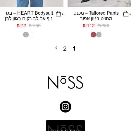
Tailored Pants – מכנס
HEART Bodysuit – בגד
מחויט בגוון אפור
גוף עם לב רקום בגוון לבן
המחיר
המחיר
המחיר
המחיר
₪
72
₪
180
₪
112
₪
280
המקורי
הנוכחי
המקורי
הנוכחי
היה:
הוא:
היה:
הוא:
₪72.
₪180.
₪112.
₪280.
1
2