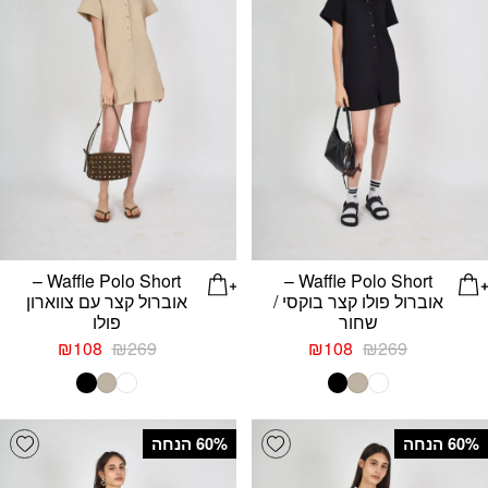
Waffle Polo Short –
Waffle Polo Short –
אוברול פולו קצר בוקסי /
אוברול קצר עם צווארון
שחור
פולו
המחיר
המחיר
המחיר
המחיר
₪
108
₪
269
₪
108
₪
269
המקורי
הנוכחי
המקורי
הנוכחי
היה:
הוא:
היה:
הוא:
₪108.
₪269.
₪108.
₪269.
list
Add wishlist
‫60% הנחה
‫60% הנחה