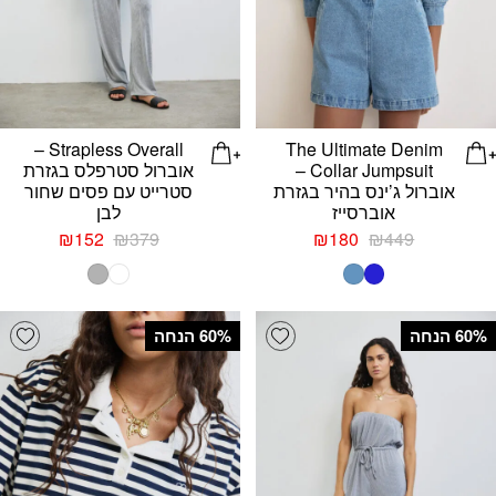
Strapless Overall –
The Ultimate Denim
Collar Jumpsuit –
אוברול סטרפלס בגזרת
אוברול ג’ינס בהיר בגזרת
סטרייט עם פסים שחור
אוברסייז
לבן
המחיר
המחיר
המחיר
המחיר
₪
152
₪
379
₪
180
₪
449
המקורי
הנוכחי
המקורי
הנוכחי
היה:
הוא:
היה:
הוא:
₪152.
₪379.
₪180.
₪449.
list
Add wishlist
‫60% הנחה
‫60% הנחה