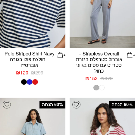
Polo Striped Shirt Navy
Strapless Overall –
אוברול סטרפלס בגזרת
– חולצת פולו בגזרה
סטרייט עם פסים בגווני
אוברסייז
כחול
המחיר
המחיר
₪
120
₪
299
המחיר
המחיר
המקורי
הנוכחי
₪
152
₪
379
המקורי
הנוכחי
היה:
הוא:
היה:
הוא:
₪299.
₪120.
₪152.
₪379.
list
Add wishlist
‫60% הנחה
‫60% הנחה