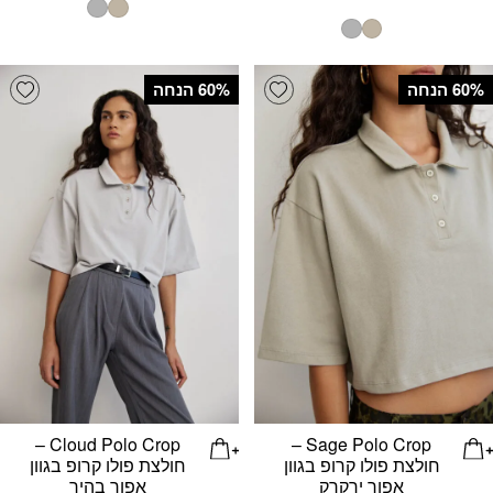
המקורי
הנוכחי
היה:
הוא:
היה:
הוא:
₪249.
₪100.
₪100.
₪249.
list
Add wishlist
‫60% הנחה
‫60% הנחה
Cloud Polo Crop –
Sage Polo Crop –
חולצת פולו קרופ בגוון
חולצת פולו קרופ בגוון
אפור ירקרק
אפור בהיר