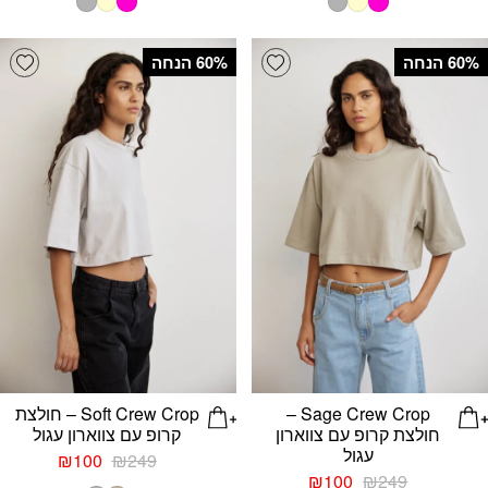
היה:
הוא:
היה:
הוא:
₪100.
₪249.
₪100.
₪249.
list
Add wishlist
‫60% הנחה
‫60% הנחה
Sage Crew Crop –
Soft Crew Crop – חולצת
חולצת קרופ עם צווארון
קרופ עם צווארון עגול
עגול
המחיר
המחיר
₪
100
₪
249
המחיר
המחיר
המקורי
הנוכחי
₪
100
₪
249