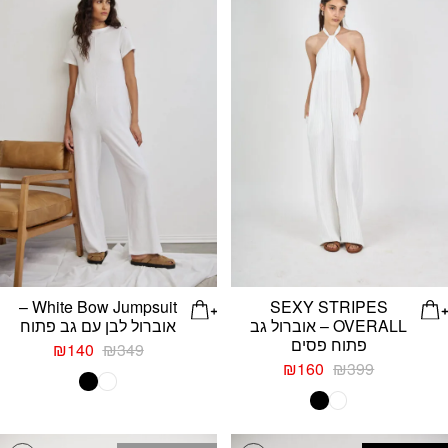
White Bow Jumpsuit –
SEXY STRIPES
OVERALL – אוברול גב
אוברול לבן עם גב פתוח
פתוח פסים
המחיר
המחיר
₪
140
₪
349
המחיר
המחיר
המקורי
הנוכחי
₪
160
₪
399
המקורי
הנוכחי
היה:
הוא:
היה:
הוא:
₪349.
₪140.
₪160.
₪399.