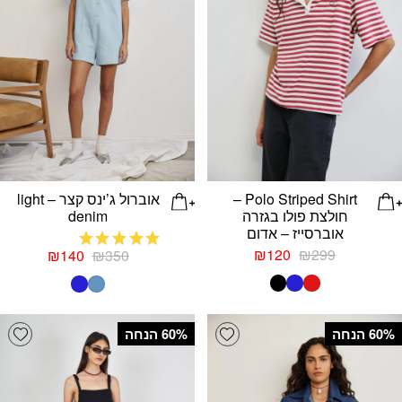
Polo Striped Shirt –
אוברול ג’ינס קצר – light
חולצת פולו בגזרה
denim
אוברסייז – אדום
המחיר
המחיר
המחיר
המחיר
₪
120
₪
299
₪
140
₪
350
מדורג
5
מתוך
המקורי
הנוכחי
המקורי
הנוכחי
5
היה:
הוא:
היה:
הוא:
₪120.
₪299.
₪140.
₪350.
list
Add wishlist
‫60% הנחה
‫60% הנחה