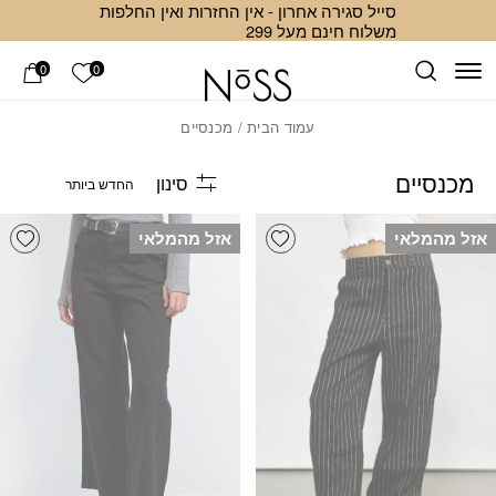
סייל סגירה אחרון - אין החזרות ואין החלפות
Skip to Conten
ב
משלוח חינם מעל 299
הרשימה ש
0
0
עמוד הבית
/ מכנסיים
מכנסיים
סינון
list
Add wishlist
אזל מהמלאי
אזל מהמלאי