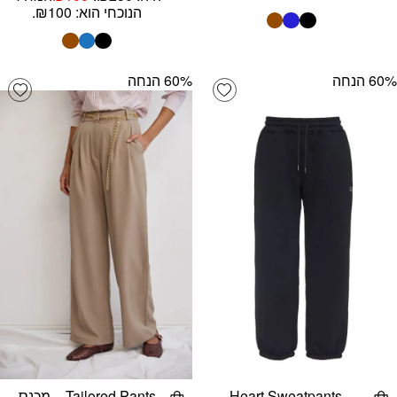
הנוכחי הוא: ₪100.
‫60% הנחה
‫60% הנחה
list
Add wishlist
Heart Sweatpants –
Tailored Pants – מכנס