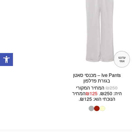
פתח
Ive Pants – מכנסי סאטן
בגזרת פדלפון
250
₪
המחיר המקורי
היה: ₪250.
125
₪
המחיר
הנוכחי הוא: ₪125.