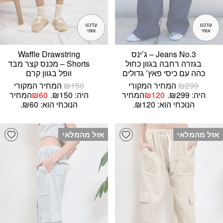
Jeans No.3 – ג’ינס
Waffle Drawstring
בגזרה רחבה בגוון כחול
Shorts – מכנס קצר מבד
כהה עם כיסי פאץ’ גדולים
וופל בגוון קרם
299
₪
המחיר המקורי
150
₪
המחיר המקורי
היה: ₪299.
120
₪
המחיר
היה: ₪150.
60
₪
המחיר
הנוכחי הוא: ₪120.
הנוכחי הוא: ₪60.
list
Add wishlist
אזל מהמלאי
אזל מהמלאי