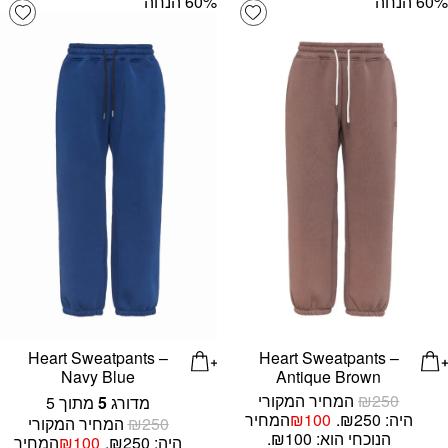
‫60% הנחה
‫60% הנחה
list
Add wishlist
Heart Sweatpants –
Heart Sweatpants –
Navy Blue
Antique Brown
250
₪
המחיר המקורי
מדורג
5
מתוך 5
היה: ₪250.
100
₪
המחיר
250
₪
המחיר המקורי
הנוכחי הוא: ₪100.
היה: ₪250.
100
₪
המחיר