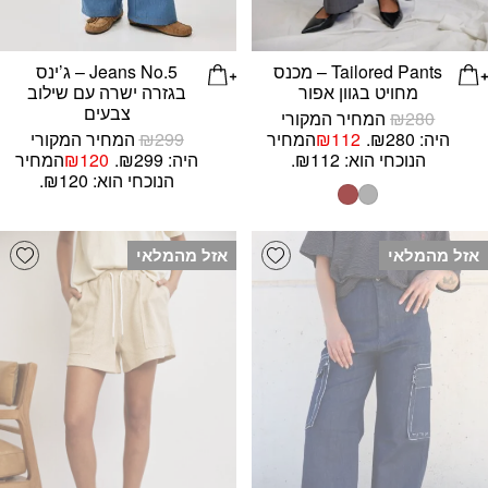
Tailored Pants – מכנס
Jeans No.5 – ג’ינס
מחויט בגוון אפור
בגזרה ישרה עם שילוב
צבעים
280
₪
המחיר המקורי
היה: ₪280.
112
₪
המחיר
299
₪
המחיר המקורי
הנוכחי הוא: ₪112.
היה: ₪299.
120
₪
המחיר
הנוכחי הוא: ₪120.
list
Add wishlist
אזל מהמלאי
אזל מהמלאי