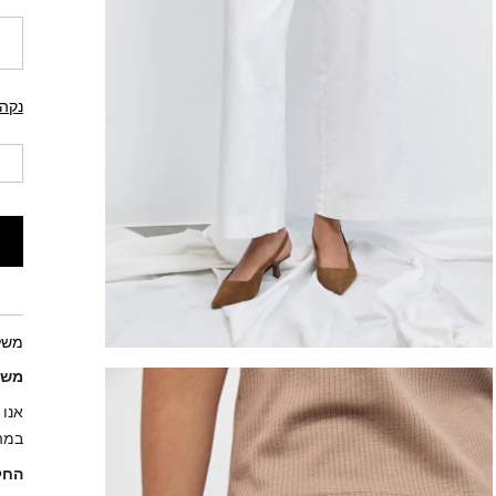
נקה
משל
משל
אנו 
במהי
החל