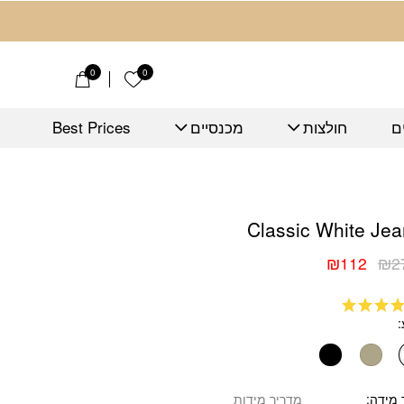
0
0
הרשימה שלי
ם
חולצות
מכנסיים
Best Prices
Classic 
Classic White Je
₪
112
₪
2
יר
יר
כחי
ורי
:
:
₪2
₪1
רג
5
מתוך
על סמך
ג לקוחות
 מידה
מדריך מידות