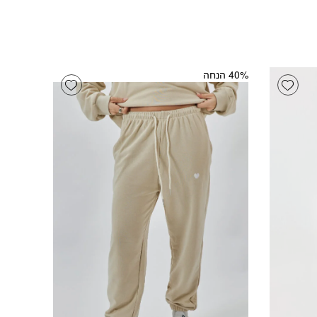
‫40% הנחה
Add wishlist
Add wishlist