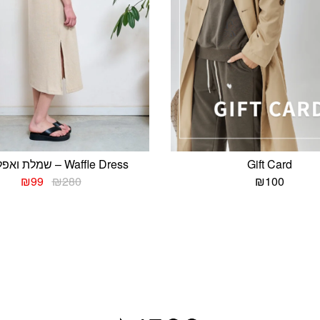
Gift Card
Waffle Dress – שמלת ואפל קרם
המחיר
המחי
₪
99
₪
280
₪
100
המקורי
הנוכח
היה:
הוא:
₪99.
₪280.