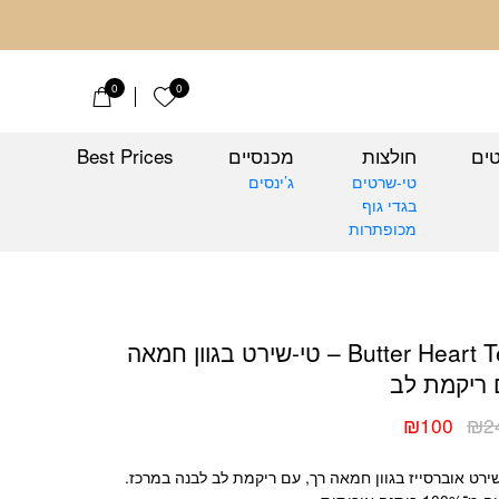
0
0
הרשימה שלי
טים
חולצות
מכנסיים
Best Prices
טי-שרטים
ג’ינסים
בגדי גוף
מכופתרות
ון חמאה עם ריקמת לב
Butter Heart Tee – טי-שירט בגוון חמאה
 ריקמת לב
₪
100
₪
2
יר
יר
כחי
ורי
ירט אוברסייז בגוון חמאה רך, עם ריקמת לב לבנה במרכז.
:
: