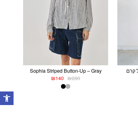
Sophia Striped Button-Up – Gray
ר
המחיר
המחיר
₪
140
₪
280
י
המקורי
הנוכחי
היה:
הוא:
פתח
₪140.
₪280.