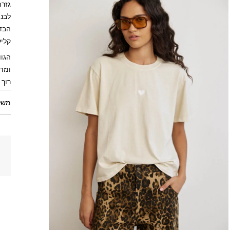
גזרת
לבנה
קליל
הגוו
ומתא
רוך 
משל