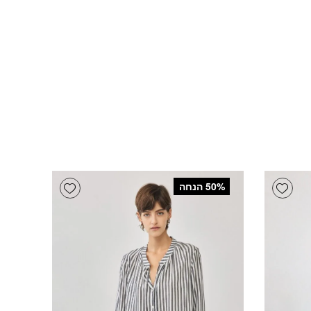
Add wishlist
Add wishlist
‫50% הנחה