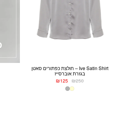
Ive Satin Shirt – חולצת כפתורים סאטן
בגזרת אוברסייז
המחיר
המחיר
₪
125
₪
250
המקורי
הנוכחי
היה:
הוא:
₪125.
₪250.