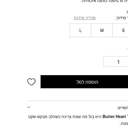
1 כותנה איכותית.
₪2
₪1
 מידה
מדריך מידות
L
M
S
d wishlist
הוספה לסל
הפריט
Butter Heart
היא בול מה שאת צריכה כשהלב מבקש שקט
מות.