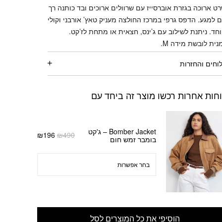
ט ארוכה בגזרת אוברסייז עם שרוולים ארוכים ובד כותנה רך
ם למגע. הדפס גרפי במרכז החולצה מעניק טאץ’ אורבני וקולי
חד. ניתנת לשילוב עם ג’ינס, חצאית או מתחת לז’קט.
נית לובשת מידה M.
וחים והחזרות
חות אחרות רכשו מוצר זה ביחד עם
Bomber Jacket – ג'קט
המחיר
המחיר
₪
196
₪
490
בומבר זמש חום
המקורי
הנוכחי
היה:
הוא:
₪196.
₪490.
הוסיפי את כל המוצרים לסל