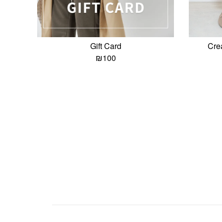
Gift Card
יר
₪
100
חי
₪
פתח