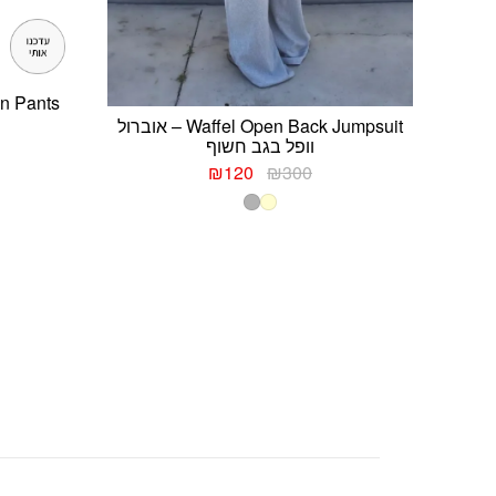
Ive Satin Pants – 
Waffel Open Back Jumpsuit – אוברול
וופל בגב חשוף
המחיר
המחיר
₪
120
₪
300
המקורי
הנוכחי
היה:
הוא:
₪120.
₪300.