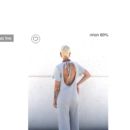
‫60% הנחה
Add wishlist
אזל מה