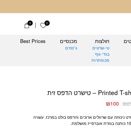
ב
0
0
הרשימה שלי
טים
חולצות
מכנסיים
Best Prices
טי-שרטים
ג’ינסים
בגדי גוף
מכופתרות
ישרט הדפס זית
Printed T – טישרט הדפס זית
₪
100
₪
2
יר
יר
כחי
ורי
ט נינוחה עם שרוולים ארוכים והדפס בולט במרכז. עשויה
:
:
רסייז מושלמת.
₪2
₪1