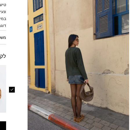
טישר
ונעי
במיו
דוגמ
משל
לקו