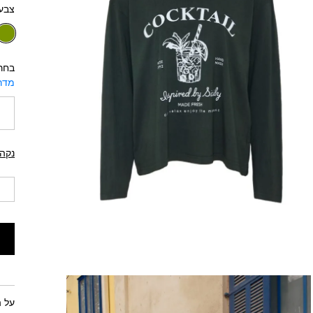
צבע:
בחר
מדרי
נקה
על 