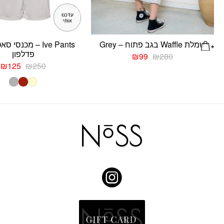
שמלת Waffle בגב פתוח – Grey
Ive Pants – מכנסי
פדלפון
המחיר
המחיר
₪
99
₪
280
המקורי
הנוכחי
המחיר
ה
₪
125
₪
250
היה:
הוא:
המקורי
ה
₪280.
₪99.
היה:
ה
.
₪250.