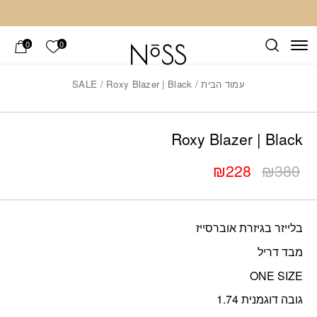
חזרה למעלה
Skip to Conten
הרשימה ש
0
0
עמוד הבית
/
/ Roxy Blazer | Black
SALE
Add wis
כמות Roxy Blazer | Black
Roxy Blazer | Black
₪
228
₪
380
המחיר
המחיר
הנוכחי
המקורי
היה:
הוא:
בלייזר בגיזרת אוברסייז
₪380.
₪228.
מבד דריל
ONE SIZE
גובה דוגמנית 1.74