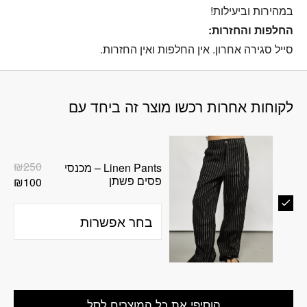
במהירות וביעילות!
החלפות והחזרות:
סייל סגירה אחרון. אין החלפות ואין החזרות.
לקוחות אחרות רכשו מוצר זה ביחד עם
המח
₪
250
Linen Pants – מכנסי
פסים פשתן
המח
המק
₪
100
היה
הנו
הוא
50.
00.
הוסיפי את כל המוצרים לסל