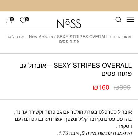
חזרה למעלה
Skip to Conten
הרשימה ש
0
0
עמוד הבית
/
New Arrivals
/ SEXY STRIPES OVERALL – אוברול גב
פתוח פסים
Add wis
כמות SEXY STRIPES OVERALL – אוברול גב פתוח פסים
SEXY STRIPES OVERALL – אוברול גב
פתוח פסים
₪
160
₪
399
המחיר
המחיר
הנוכחי
המקורי
היה:
הוא:
אוברול סטרפלס בגזרת הולטר עם גב פתוח וקשירה עדינה,
₪399.
₪160.
בהדפס פסים נקי ובד קליל ונשפך. עשוי תערובת כותנה עם
ויסקוזה.
הדוגמנית לובשת מידה S, גובה 1.76.