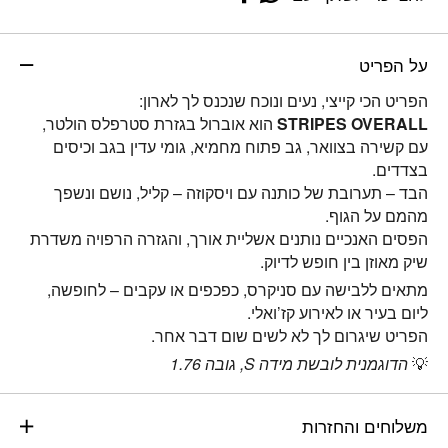
על הפריט
הפריט הכי קייצי, נעים ונוכח שנכנס לך לארון:
STRIPES OVERALL
הוא אוברול בגזרת סטרפלס הולטר,
עם קשירה בצוואר, גב פתוח מחמיא, גומי עדין בגב וכיסים
בצדדים.
הבד – תערובת של כותנה עם ויסקוזה – קליל, נושם ונשפך
מהמם על הגוף.
הפסים האנכיים נותנים אשליית אורך, והגזרה הרפויה משדרת
שיק מאוזן בין חופש לדיוק.
מתאים ללבישה עם סניקרס, כפכפים או עקבים – לחופשה,
ליום בעיר או לאירוע קז’ואלי.
הפריט שיגרום לך לא לשים שום דבר אחר.
💡
הדוגמנית לובשת מידה S, גובה 1.76
משלוחים והחזרות