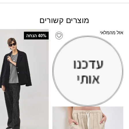
מוצרים קשורים
אזל מהמלאי
Add wishlist
‫40% הנחה