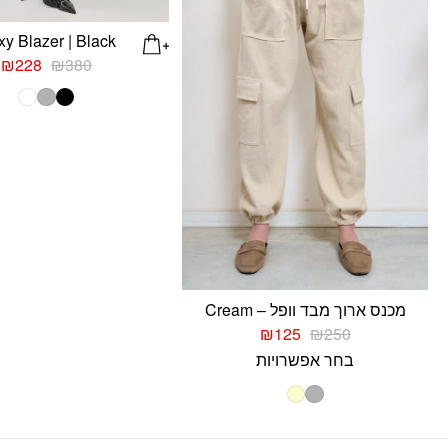
y Blazer | Black
המחיר
ה
₪
228
₪
380
המקורי
ה
היה:
ה
.
₪380.
מכנס ארוך מבד וופל – Cream
המחיר
המחיר
₪
125
₪
250
המקורי
הנוכחי
בחר אפשרויות
היה:
הוא:
₪125.
₪250.