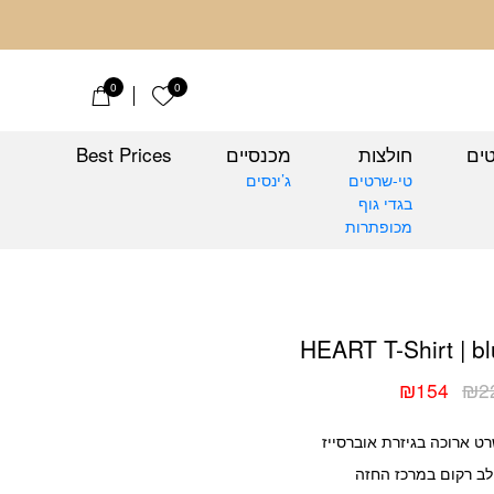
ב
0
0
הרשימה שלי
טים
חולצות
מכנסיים
Best Prices
טי-שרטים
ג’ינסים
בגדי גוף
מכופתרות
HEART T-S
HEART T-Shirt | b
₪
154
₪
2
יר
יר
כחי
ורי
ט ארוכה בגיזרת אוברסייז
:
:
₪2
₪1
ב רקום במרכז החזה