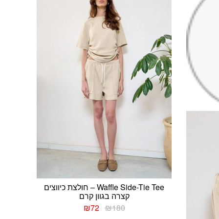
Waffle Side-Tie Tee – חולצת כיווצים
קצרה בגוון קרם
המחיר
המחיר
₪
72
₪
180
המקורי
הנוכחי