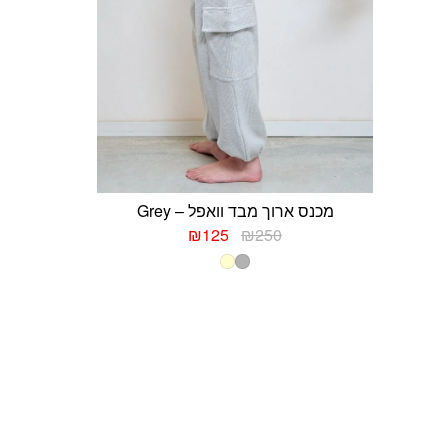
מכנס ארוך מבד וואפל – Grey
המחיר
המחיר
₪
125
₪
250
המקורי
הנוכחי
היה:
הוא:
₪125.
₪250.