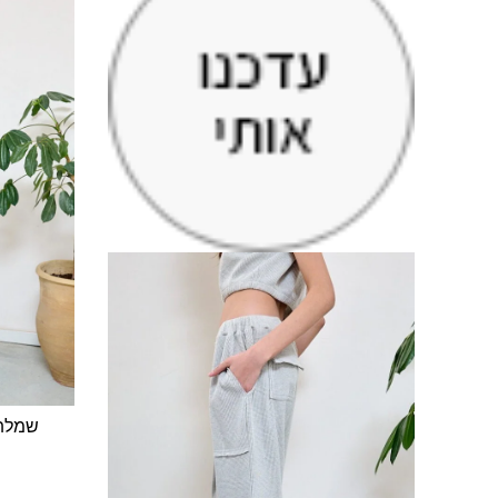
שמלת Waffle בגב פתוח 