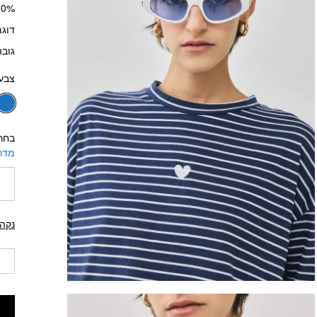
100% כ
דוגמ
גובה 
צבע:
בחר
מדרי
נקה