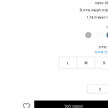
ותנה
נית לובשת מידה S
דוגמנית 1.74
 מידה
ך מידות
L
M
S
d wishlist
הוספה לסל