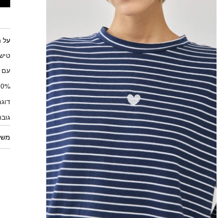
על 
טישר
עם ל
100% כ
דוגמ
גובה 
משל