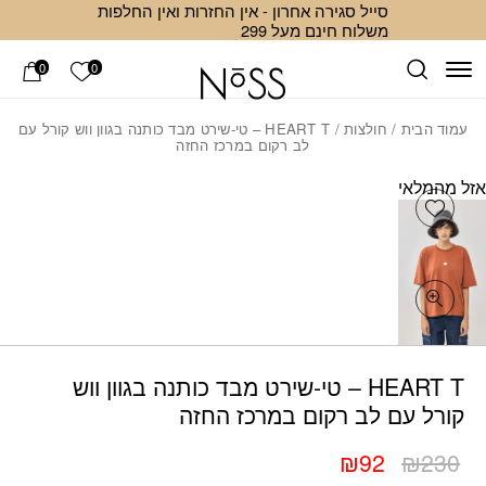
סייל סגירה אחרון - אין החזרות ואין החלפות
Skip to Conten
ב
משלוח חינם מעל 299
הרשימה ש
0
0
עמוד הבית
/
חולצות
/ HEART T – טי-שירט מבד כותנה בגוון ווש קורל עם
לב רקום במרכז החזה
אזל מהמלאי
Add wishlist
כמות HEART T – טי-שירט מבד כותנה בגוון ווש קורל עם לב רקום במרכז החזה
HEART T – טי-שירט מבד כותנה בגוון ווש
קורל עם לב רקום במרכז החזה
₪
92
₪
230
המחיר
המחיר