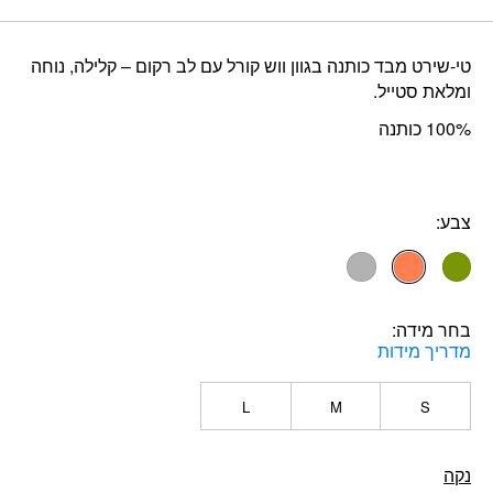
הנוכחי
המקורי
היה:
הוא:
טי-שירט מבד כותנה בגוון ווש קורל עם לב רקום – קלילה, נוחה
₪230.
₪92.
ומלאת סטייל.
100% כותנה
צבע:
בחר מידה
מדריך מידות
L
M
S
נקה