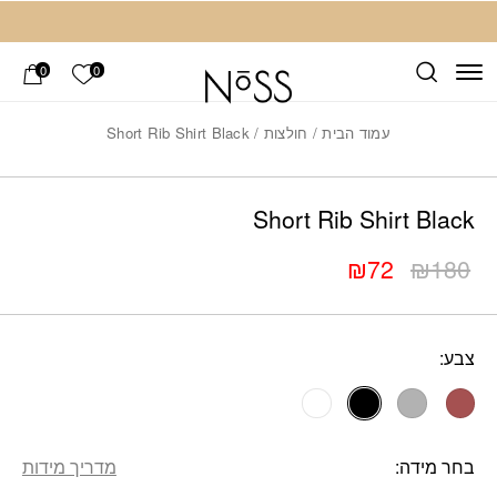
חזרה למעלה
Skip to Conten
הרשימה ש
0
0
עמוד הבית
/
חולצות
/ Short Rib Shirt Black
Add wis
כמות Short Rib Shirt Black
Short Rib Shirt Black
₪
72
₪
180
המחיר
המחיר
הנוכחי
המקורי
היה:
הוא:
צבע:
₪180.
₪72.
בחר מידה
מדריך מידות