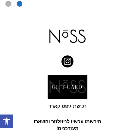
.
₪220.
רכישת גיפט קארד
פתח
הירשמו עכשיו לניוזלטר והשארו
מעודכנים!
דוא׳׳ל