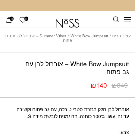
חזרה למעלה
Skip to Conten
הרשימה ש
0
0
עמוד הבית
/
Summer Vibes
/ White Bow Jumpsuit – אוברול לבן עם גב
פתוח
Add wis
כמות White Bow Jumpsuit – אוברול לבן עם גב פתוח
White Bow Jumpsuit – אוברול לבן עם
גב פתוח
₪
140
₪
349
המחיר
המחיר
הנוכחי
המקורי
היה:
הוא:
אוברול לבן חלק בגזרת סטרייט רכה, עם גב פתוח וקשירה
₪349.
₪140.
עדינה. עשוי 100% כותנה. הדוגמנית לובשת מידה S.
צבע: