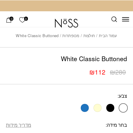
חזרה למעלה
Skip to Conten
הרשימה ש
0
0
עמוד הבית
/
חולצות
/
מכופתרות
/ White Classic Buttoned
Add wis
כמות White Classic Buttoned
White Classic Buttoned
₪
112
₪
280
המחיר
המחיר
הנוכחי
המקורי
היה:
הוא:
צבע:
₪280.
₪112.
בחר מידה
מדריך מידות