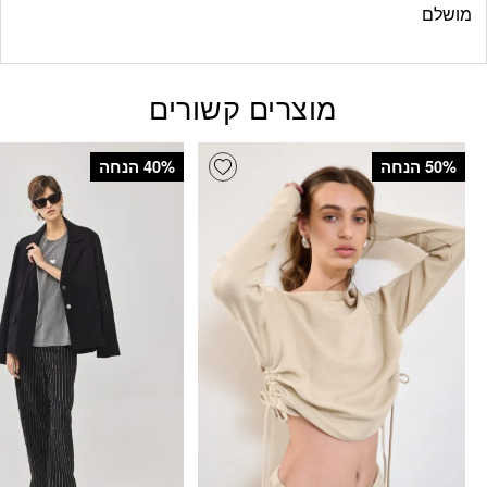
מושלם
מוצרים קשורים
Add wishlist
‫50% הנחה
‫40% הנחה