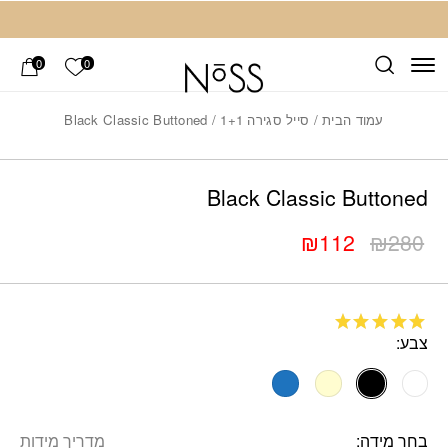
חזרה למעלה
Skip to Conten
הרשימה ש
0
0
עמוד הבית
/
סייל סגירה 1+1
/ Black Classic Buttoned
Add wis
כמות Black Classic Buttoned
Black Classic Buttoned
₪
112
₪
280
המחיר
המחיר
הנוכחי
המקורי
היה:
הוא:
₪280.
₪112.
צבע:
מדורג
5
מתוך
5 על סמך
דירוג לקוחות
1
בחר מידה
מדריך מידות