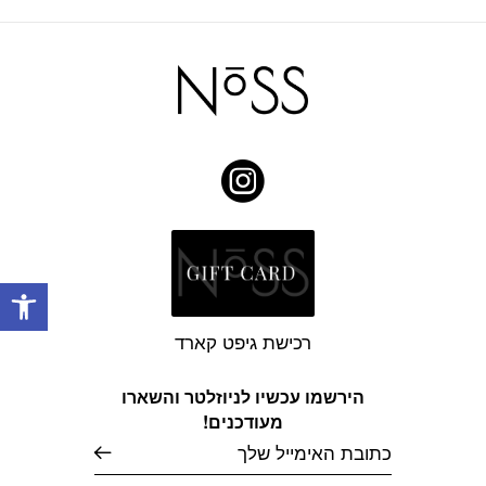
פתח
רכישת גיפט קארד
הירשמו עכשיו לניוזלטר והשארו
מעודכנים!
דוא׳׳ל