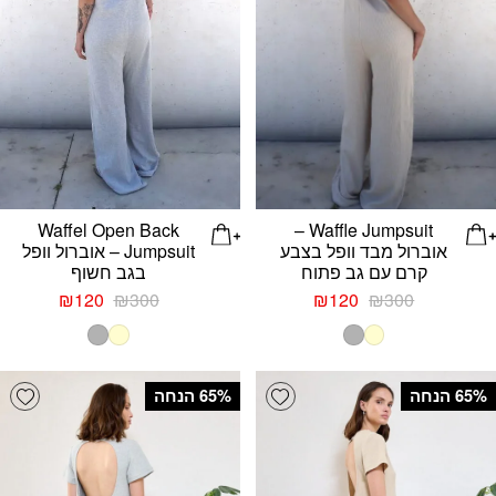
Waffel Open Back
Waffle Jumpsuit –
אוברול מבד וופל בצבע
Jumpsuit – אוברול וופל
קרם עם גב פתוח
בגב חשוף
המחיר
המחיר
המחיר
המחיר
₪
120
₪
300
₪
120
₪
300
המקורי
הנוכחי
המקורי
הנוכחי
היה:
הוא:
היה:
הוא:
₪120.
₪300.
₪120.
₪300.
list
Add wishlist
‫65% הנחה
‫65% הנחה