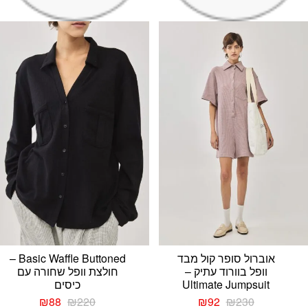
אוברול סופר קול מבד
Basic Waffle Buttoned –
וופל בוורוד עתיק –
חולצת וופל שחורה עם
Ultimate Jumpsuit
כיסים
המחיר
המחיר
המחיר
המחיר
₪
88
₪
220
₪
92
₪
230