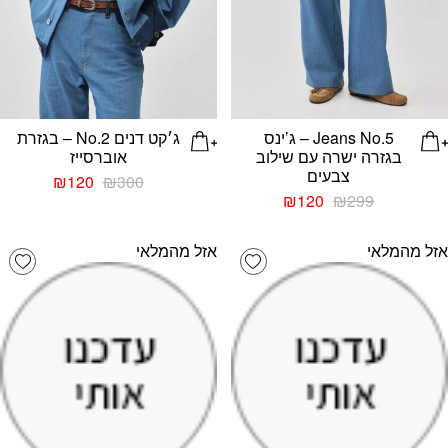
Jeans No.5 – ג’ינס
ג׳קט דנים No.2 – בגזרת
בגזרה ישרה עם שילוב
אוברסייז
צבעים
המחיר
המחיר
₪
120
₪
300
המחיר
המחיר
המקורי
הנוכחי
₪
120
₪
299
המקורי
הנוכחי
היה:
הוא:
היה:
הוא:
₪300.
₪120.
אזל מהמלאי
אזל מהמלאי
list
Add wishlist
₪120.
₪299.