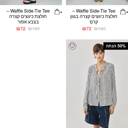
Waffle Side-Tie Tee –
Waffle Side-Tie Tee –
חולצת כיווצים קצרה בגוון
חולצת כיווצים קצרה
קרם
בצבע אפור
המחיר
המחיר
המחיר
המחיר
₪
72
₪
180
₪
72
₪
180
המקורי
הנוכחי
המקורי
הנוכחי
היה:
הוא:
היה:
הוא:
Add wishlist
₪72.
₪180.
₪72.
₪180.
‫50% הנחה