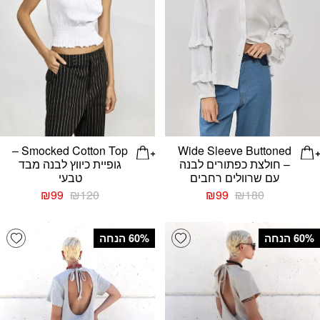
Smocked Cotton Top –
Wide Sleeve Buttoned
– חולצת כפתורים לבנה
גופיית כיווץ לבנה מבד
עם שרוולים רחבים
טבעי
המחיר
המחיר
המחיר
המחיר
₪
99
₪
120
₪
99
₪
180
המקורי
הנוכחי
המקורי
הנוכחי
היה:
הוא:
היה:
הוא:
list
Add wishlist
₪99.
₪120.
₪99.
₪180.
‫60% הנחה
‫60% הנחה