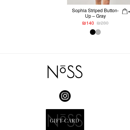
Sophia Striped Button-
Up – Gray
המחיר
המחיר
₪
140
₪
280
המקורי
הנוכחי
היה:
הוא:
₪140.
₪280.