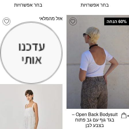
המקורי
הנוכחי
המקורי
הנוכחי
בחר אפשרויות
בחר אפשרויות
היה:
הוא:
היה:
הוא:
₪88.
₪220.
₪92.
₪230.
אזל מהמלאי
list
Add wishlist
‫60% הנחה
Open Back Bodysuit –
בגד גוף עם גב פתוח
בצבע לבן