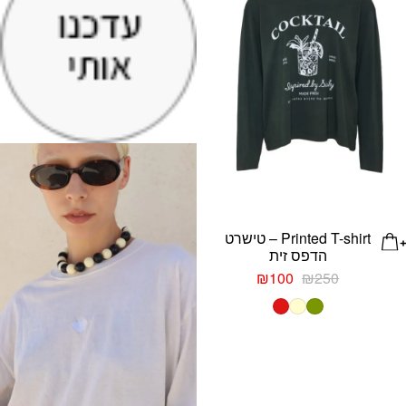
Printed T-shirt – טישרט
הדפס זית
המחיר
המחיר
₪
100
₪
250
המקורי
הנוכחי
היה:
הוא:
₪100.
₪250.