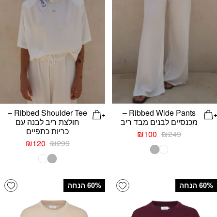
Ribbed Shoulder Tee –
Ribbed Wide Pants –
מכנסיים לבנים מבד ריב
חולצת ריב לבנה עם
כריות כתפיים
המחיר
המחיר
₪
100
₪
249
המקורי
הנוכחי
המחיר
המחיר
₪
120
₪
299
היה:
הוא:
המקורי
הנוכחי
₪249.
₪100.
היה:
הוא:
₪120.
₪299.
list
Add wishlist
‫60% הנחה
‫60% הנחה