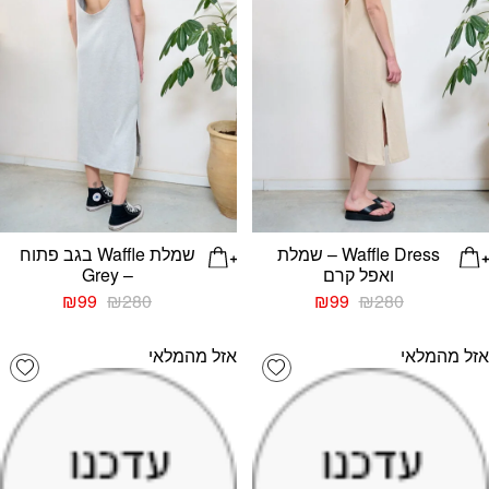
Waffle Dress – שמלת
שמלת Waffle בגב פתוח
ואפל קרם
– Grey
המחיר
המחיר
המחיר
המחיר
₪
99
₪
280
₪
99
₪
280
המקורי
הנוכחי
המקורי
הנוכחי
היה:
הוא:
היה:
הוא:
אזל מהמלאי
אזל מהמלאי
list
Add wishlist
₪99.
₪280.
₪99.
₪280.