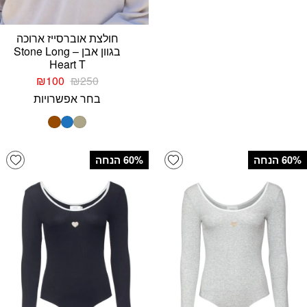
חולצת אוברסייז ארוכה
בגוון אבן – Stone Long
Heart T
המחיר
המחיר
₪
100
₪
250
המקורי
הנוכחי
בחר אפשרויות
היה:
הוא:
₪100.
₪250.
list
Add wishlist
‫60% הנחה
‫60% הנחה