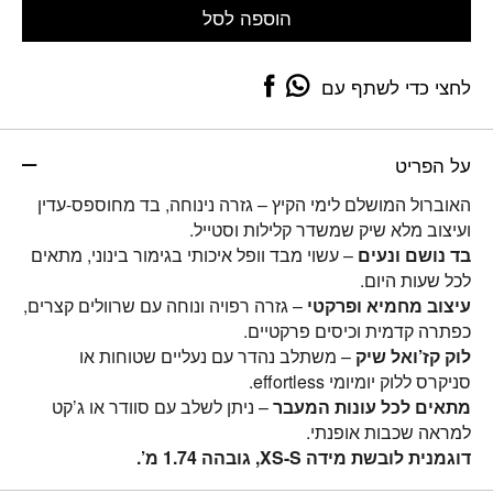
הוספה לסל
לחצי כדי לשתף עם
על הפריט
האוברול המושלם לימי הקיץ – גזרה נינוחה, בד מחוספס-עדין
ועיצוב מלא שיק שמשדר קלילות וסטייל.
בד נושם ונעים
– עשוי מבד וופל איכותי בגימור בינוני, מתאים
לכל שעות היום.
עיצוב מחמיא ופרקטי
– גזרה רפויה ונוחה עם שרוולים קצרים,
כפתרה קדמית וכיסים פרקטיים.
לוק קז’ואל שיק
– משתלב נהדר עם נעליים שטוחות או
סניקרס ללוק יומיומי effortless.
מתאים לכל עונות המעבר
– ניתן לשלב עם סוודר או ג’קט
למראה שכבות אופנתי.
דוגמנית לובשת מידה XS-S, גובהה 1.74 מ’.