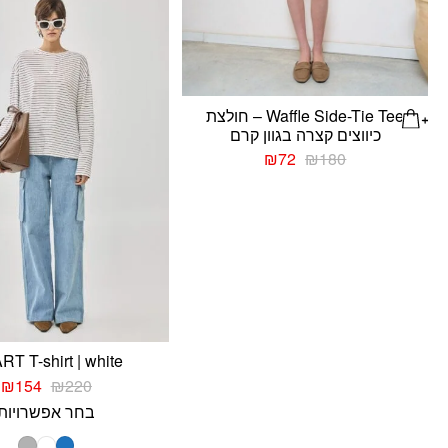
Waffle Side-Tie Tee – חולצת
כיווצים קצרה בגוון קרם
המחיר
המחיר
₪
72
₪
180
המקורי
הנוכחי
היה:
הוא:
₪72.
₪180.
T T-shirt | white
המחיר
ה
₪
154
₪
220
המקורי
ה
בחר אפשרויות
היה:
ה
.
₪220.