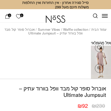
סייל סגירה אחרון - אין החזרות ואין החלפות
Skip to Conten
ב
משלוח חינם מעל 299
הרשימה ש
0
0
עמוד הבית
/
Waffle collection
/
Summer Vibes
/ אוברול סופר קול מבד
וופל בוורוד עתיק – Ultimate Jumpsuit
אזל מהמלאי
Add wishlist
כמות אוברול סופר קול מבד וופל בוורוד עתיק – Ultimate Jumpsuit
אוברול סופר קול מבד וופל בוורוד עתיק –
Ultimate Jumpsuit
₪
92
₪
230
המחיר
המחיר