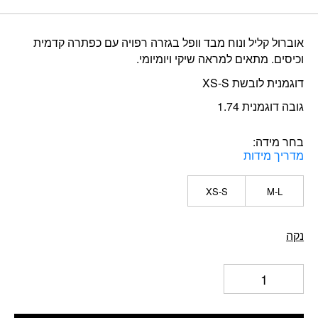
הנוכחי
המקורי
היה:
הוא:
אוברול קליל ונוח מבד וופל בגזרה רפויה עם כפתרה קדמית
₪230.
₪92.
וכיסים. מתאים למראה שיקי ויומיומי.
דוגמנית לובשת XS-S
גובה דוגמנית 1.74
בחר מידה
מדריך מידות
XS-S
M-L
נקה