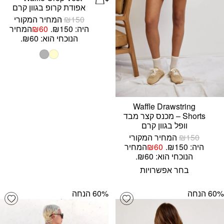
אפודת קרופ בגוון קרם
150
₪
המחיר המקורי
היה: ₪150.
60
₪
המחיר
הנוכחי הוא: ₪60.
Waffle Drawstring
Shorts – מכנס קצר מבד
וופל בגוון קרם
150
₪
המחיר המקורי
היה: ₪150.
60
₪
המחיר
הנוכחי הוא: ₪60.
בחר אפשרויות
‫60% הנחה
‫60% הנחה
list
Add wishlist