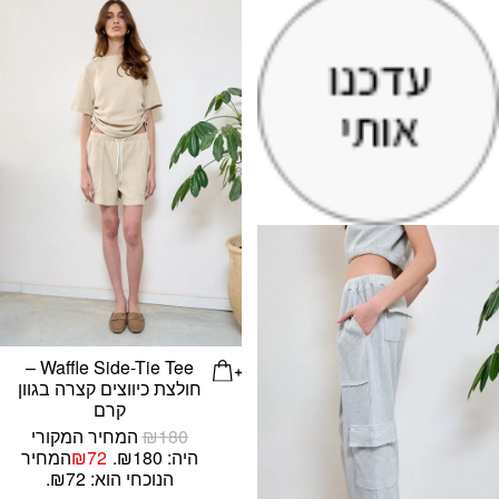
Waffle Side-Tie Tee –
חולצת כיווצים קצרה בגוון
קרם
180
₪
המחיר המקורי
היה: ₪180.
72
₪
המחיר
הנוכחי הוא: ₪72.