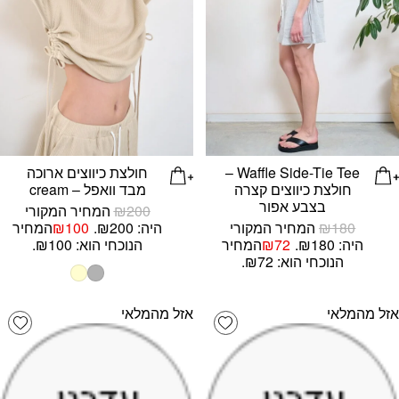
Waffle Side-Tie Tee –
חולצת כיווצים ארוכה
חולצת כיווצים קצרה
מבד וואפל – cream
בצבע אפור
200
₪
המחיר המקורי
180
₪
המחיר המקורי
היה: ₪200.
100
₪
המחיר
היה: ₪180.
72
₪
המחיר
הנוכחי הוא: ₪100.
הנוכחי הוא: ₪72.
אזל מהמלאי
אזל מהמלאי
list
Add wishlist