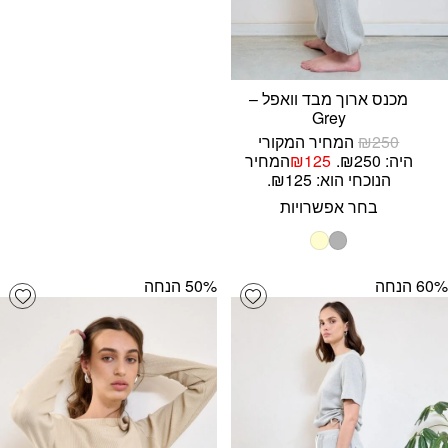
מכנס ארוך מבד וואפל –
Grey
250
₪
המחיר המקורי
היה: ₪250.
125
₪
המחיר
הנוכחי הוא: ₪125.
בחר אפשרויות
‫60% הנחה
‫50% הנחה
list
Add wishlist