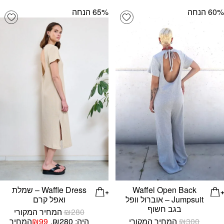
‫60% הנחה
‫65% הנחה
list
Add wishlist
Waffel Open Back
Waffle Dress – שמלת
Jumpsuit – אוברול וופל
ואפל קרם
בגב חשוף
280
₪
המחיר המקורי
300
₪
המחיר המקורי
היה: ₪280.
99
₪
המחיר