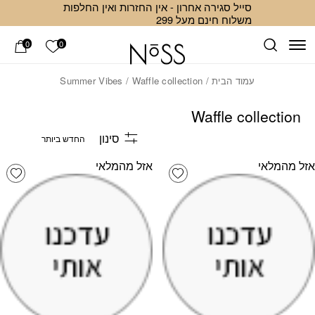
סייל סגירה אחרון - אין החזרות ואין החלפות
Skip to Conten
ב
משלוח חינם מעל 299
הרשימה ש
0
0
עמוד הבית
/
/ Waffle collection
Summer Vibes
Waffle collection
סינון
אזל מהמלאי
אזל מהמלאי
list
Add wishlist