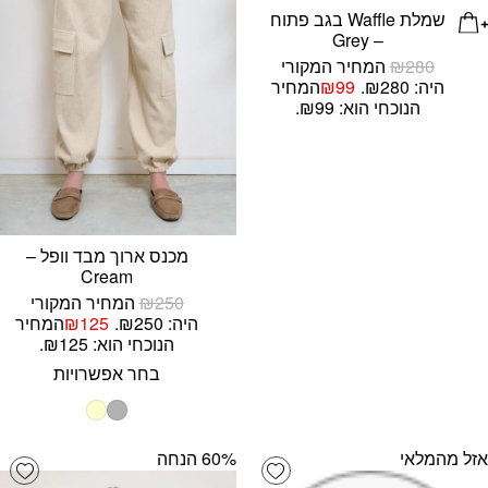
שמלת Waffle בגב פתוח
– Grey
280
₪
המחיר המקורי
היה: ₪280.
99
₪
המחיר
הנוכחי הוא: ₪99.
מכנס ארוך מבד וופל –
Cream
250
₪
המחיר המקורי
היה: ₪250.
125
₪
המחיר
הנוכחי הוא: ₪125.
בחר אפשרויות
אזל מהמלאי
‫60% הנחה
list
Add wishlist