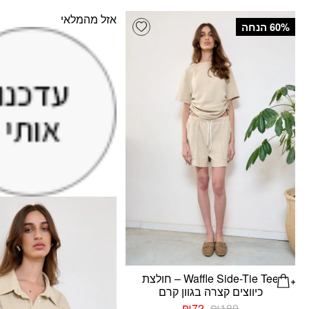
אזל מהמלאי
Add wishlist
‫60% הנחה
Waffle Side-Tie Tee – חולצת
כיווצים קצרה בגוון קרם
המחיר
המחיר
₪
72
₪
180