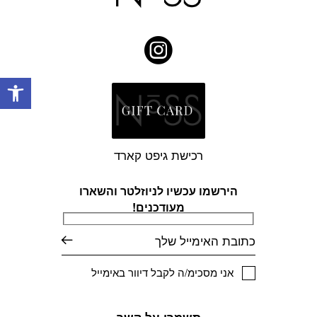
פתח
רכישת גיפט קארד
הירשמו עכשיו לניוזלטר והשארו
מעודכנים!
דוא׳׳ל
אני מסכימ/ה לקבל דיוור באימייל
תשמרי על קשר