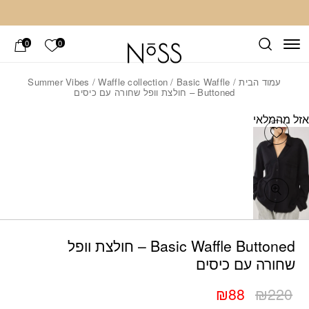
חזרה למעלה
Skip to Conten
הרשימה ש
0
0
עמוד הבית
/
/ Basic Waffle
Waffle collection
/
Summer Vibes
Buttoned – חולצת וופל שחורה עם כיסים
אזל מהמלאי
Add wishlist
כמות Basic Waffle Buttoned – חולצת וופל שחורה עם כיסים
Basic Waffle Buttoned – חולצת וופל
שחורה עם כיסים
₪
88
₪
220
המחיר
המחיר