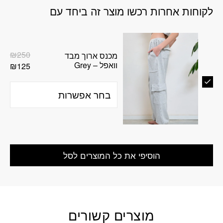
לקוחות אחרות רכשו מוצר זה ביחד עם
המח
₪
250
מכנס ארוך מבד
וואפל – Grey
המח
המק
₪
125
היה
הנו
הוא
50.
25.
הוסיפי את כל המוצרים לסל
מוצרים קשורים