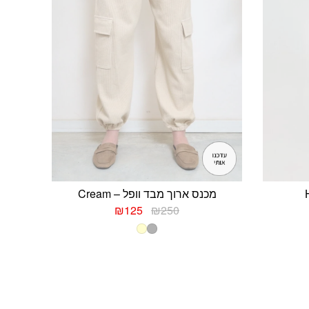
מכנס ארוך מבד וופל – Cream
יר
המחיר
המחיר
₪
125
₪
250
חי
המקורי
הנוכחי
היה:
הוא:
₪125.
₪250.
₪
פתח