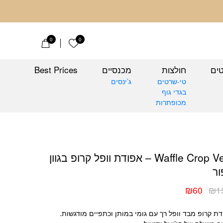
ב
0
0
הרשימה שלי
טים
חולצות
מכנסיים
Best Prices
טי-שרטים
ג’ינסים
בגדי גוף
מכופתרות
פל קרופ בגוון אפור
Waffle Crop Vest – אפודת וופל קרופ בגוון
ר
₪
60
₪
1
יר
יר
כחי
ורי
ת קרופ מבד וופל רך עם גומי במותן וכתפיים מודגשות.
:
: