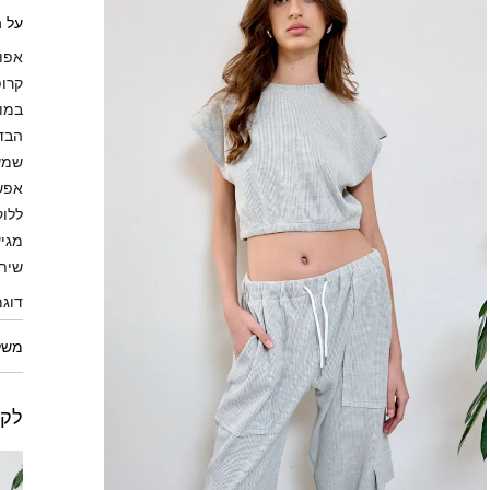
על 
אפוד
קרופ
במות
הבד 
שמשדר cool
אפשר
ללוק
שיתא
דוגמנ
משל
לקו