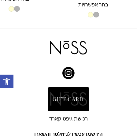
המקורי
הנוכחי
היה:
ה
בחר אפשרויות
היה:
הוא:
₪250.
.
₪80.
₪200.
פתח
רכישת גיפט קארד
הירשמו עכשיו לניוזלטר והשארו