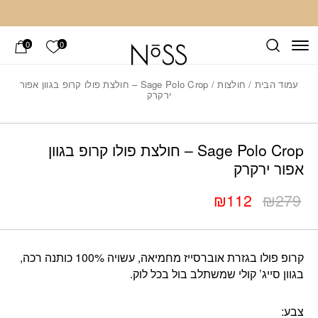
חזרה למעלה
Skip to Conten
הרשימה ש
0
0
עמוד הבית
/
חולצות
/ Sage Polo Crop – חולצת פולו קרופ בגוון אפור
ירקרק
Add wis
כמות Sage Polo Crop – חולצת פולו קרופ בגוון אפור ירקרק
Sage Polo Crop – חולצת פולו קרופ בגוון
אפור ירקרק
₪
112
₪
279
המחיר
המחיר
הנוכחי
המקורי
היה:
הוא:
קרופ פולו בגזרת אוברסייז מחמיאה, עשויה 100% כותנה רכה,
₪279.
₪112.
בגוון סייג’ קולי שמשתלב בול בכל לוק.
צבע: