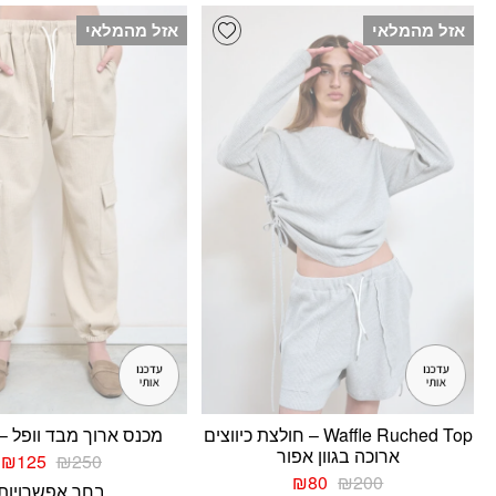
Add wishlist
אזל מהמלאי
אזל מהמלאי
Waffle Ruched Top – חולצת כיווצים
מכנס ארוך מבד וופל – ream
ארוכה בגוון אפור
המחיר
ה
₪
125
₪
250
המחיר
המחיר
המקורי
ה
₪
80
₪
200
בחר אפשרויות